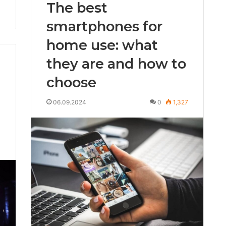
The best
smartphones for
home use: what
they are and how to
choose
06.09.2024
0
1,327
3