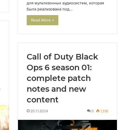
для мультизонных аудиосистем, которая
была реализована под…
Read More »
Call of Duty Black
Ops 6 season 01:
complete patch
notes and new
9
content
20.11.2024
0
1,110