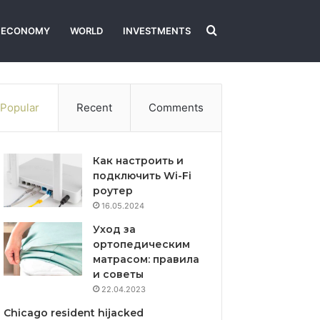
Search
ECONOMY
WORLD
INVESTMENTS
for
Popular
Recent
Comments
Как настроить и
подключить Wi-Fi
роутер
16.05.2024
Уход за
ортопедическим
матрасом: правила
и советы
22.04.2023
Chicago resident hijacked