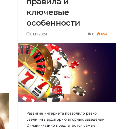
правила и
ключевые
особенности
01.11.2024
0
894
7
Развитие интернета позволило резко
увеличить аудиторию игорных заведений.
Онлайн-казино предлагаются самые